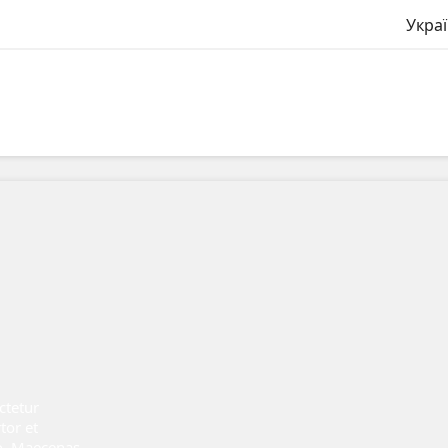
Укра
ctetur
rtor et
o. Maecenas