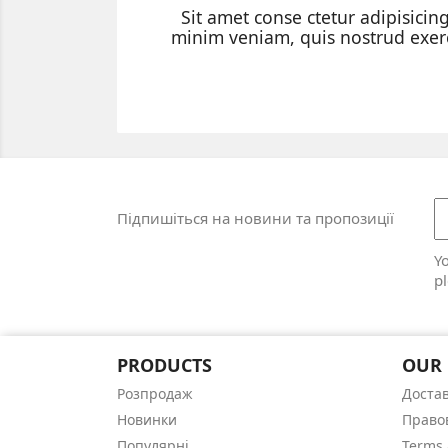
Sit amet conse ctetur adipisici
minim veniam, quis nostrud exerc
Підпишіться на новини та пропозиції
Y
pl
PRODUCTS
OUR
Розпродаж
Доста
Новинки
Право
Популярні
Terms 