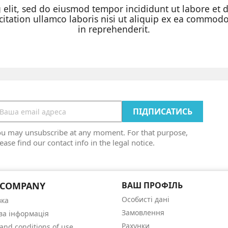
ng elit, sed do eiusmod tempor incididunt ut labore et
itation ullamco laboris nisi ut aliquip ex ea commodo
in reprehenderit.
ou may unsubscribe at any moment. For that purpose,
ease find our contact info in the legal notice.
 COMPANY
ВАШ ПРОФІЛЬ
Особисті дані
вка
Замовлення
ва інформація
Рахунки
and conditions of use