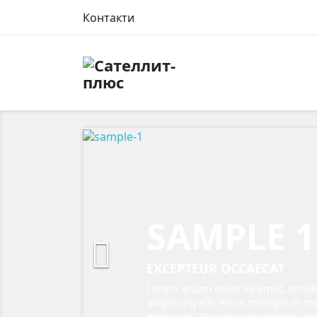
Контакти
Назад
SAMPLE 1

EXCEPTEUR OCCAECAT
Lorem ipsum dolor sit amet, conse
adipiscing elit. Proin tristique in to
dignissim. Quisque non tempor le