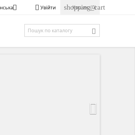
shopping_cart


Кошик:
(0)
їнська
Увійти

Далі
